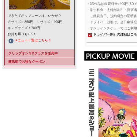
・3D作品は鑑賞料金+400円(3D
・学生料金・夫婦50割引・障害
できたてポップコーンは、いかが？
ご鑑賞当日、規約所定の証明書
Ｓサイズ：350円 Ｌサイズ：400円
・ドライバー割引は、当日劇場窓
キングサイズ：700円
オンラインチケットではご利用
お持ち帰りもOK！
ドライバー割引の詳細はこち
メニュー一覧はこちら！
クリップオン３Dグラスを販売中
商店街でお得なクーポン