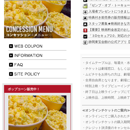
『ゼンブ・オブ・トーキョー
入場者プレゼントにつきまし
特典付き前売券の販売情報は
スタッフ募集★映画好きな方
【重要】映画料金改定のおし
「３Dセキュア2.0」対応
静岡東宝会館の公式アプリ【
・タイムテーブルは、毎週火・水
・チケットは劇場窓口、もしくは
・ムビチケをお持ちの方は、劇場
・全席自由席となります。劇場に
・特別上映・ライブビューイング
ポップコーン販売中！
・終了日は上映ラインナップにて
・上映作品、上映時間、上映終了
≪オンラインチケットのご案内≫
・オンラインにてご購入されたチ
・オンラインチケットの購入期間は
・クレジット決済後のキャンセル