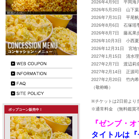
2026年4月9日 平岡海
2026
年5月20日 山
映画のお供に・・・
2026
年7月31日 平
2026
年8月6日 石塚
2026
年8月7日 藤嶌
2026
年10月3日 小
2026
年12月31日 宮
2027
年1月15日 清
2027年2月7日 渡辺
2027年2月14日 正
2027年2月20日 竹
（敬称略）
※チケットは2日前より
※通常料金 (無料鑑賞
ポップコーン販売中！
『ゼンブ・オ
タイトルは『